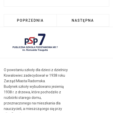
POPRZEDNIA STRONA: DZIEŃ KOBIET - Z KO
NASTĘPNA STRONA:
POPRZEDNIA
NASTĘPNA
O powstaniu szkoły dla dzieci z dzielnicy
Kowalowiec zadecydował w 1938 roku
Zarząd Miasta Radomska.
Budynek szkoły wybudowano jesienią
1938 r. z drzewa, które pochodziło z
rozbiórki starego domu,
przeznaczonego na mieszkania dla
nauczycieli, a mieszczącego się przy