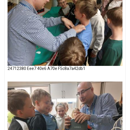
24712380 Eee7 40e6 A70e F5c8a7a42db1