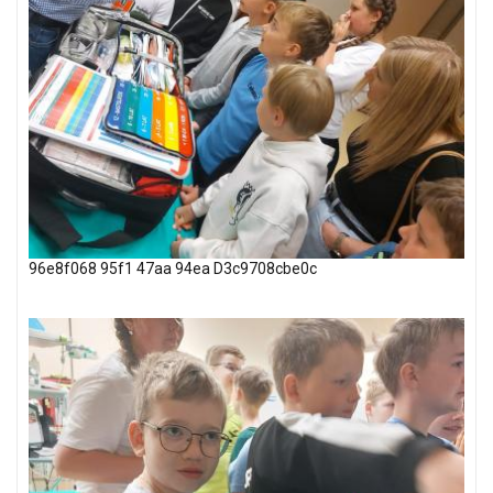
96e8f068 95f1 47aa 94ea D3c9708cbe0c