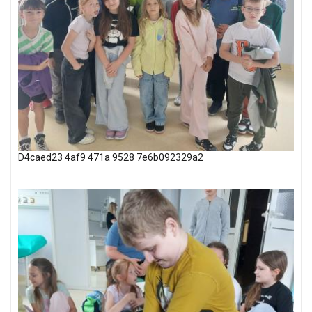
D4caed23 4af9 471a 9528 7e6b092329a2