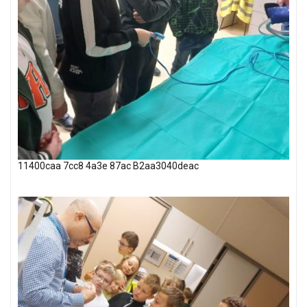
11400caa 7cc8 4a3e 87ac B2aa3040deac