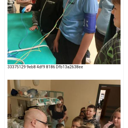
33375129 9eb8 4df9 8186 Dfb13a2638ee