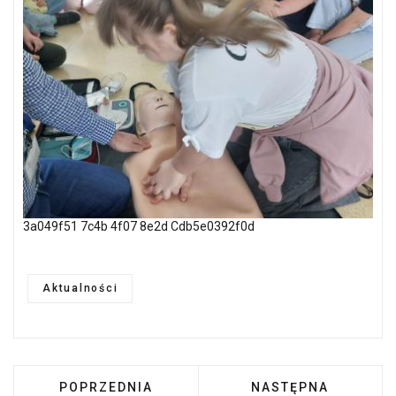
3a049f51 7c4b 4f07 8e2d Cdb5e0392f0d
Aktualności
POPRZEDNIA STRONA: SZKOŁA I RODZINA TO
NASTĘPNA STRONA:
POPRZEDNIA
NASTĘPNA