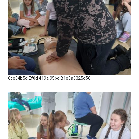
6ce34b5d Ef0d 419a 95bd B1e5a3325d56