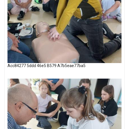
Acc84277 5ddd 46e5 B579 A7b5eae77ba5