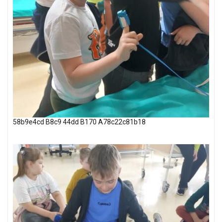
58b9e4cd B8c9 44dd B170 A78c22c81b18