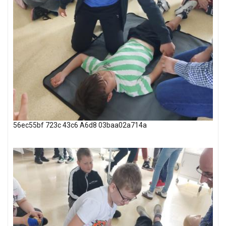
56ec55bf 723c 43c6 A6d8 03baa02a714a