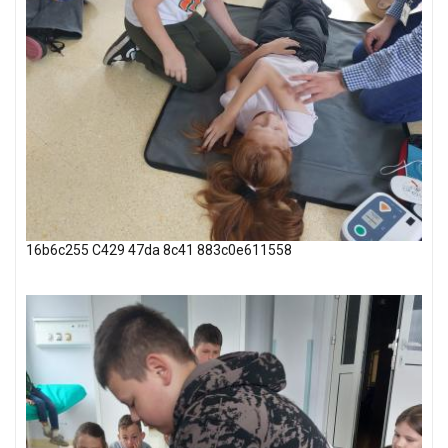
16b6c255 C429 47da 8c41 883c0e611558