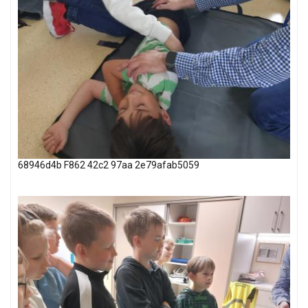
68946d4b F862 42c2 97aa 2e79afab5059