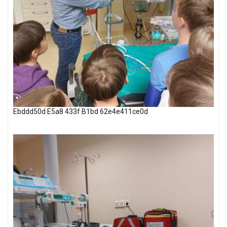
Ebddd50d E5a8 433f B1bd 62e4e411ce0d