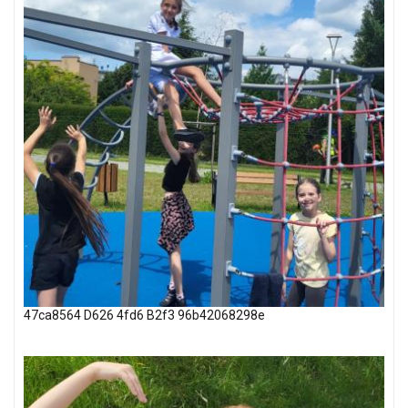
47ca8564 D626 4fd6 B2f3 96b42068298e