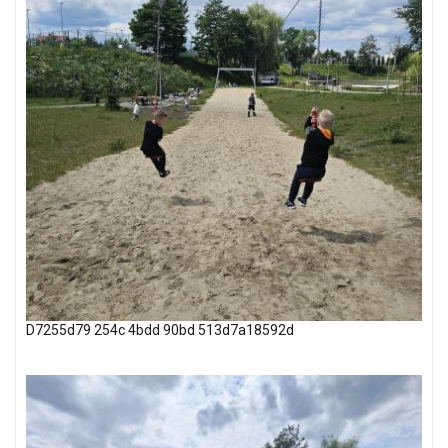
D7255d79 254c 4bdd 90bd 513d7a18592d