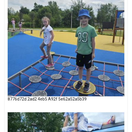
8776d72d 2ad2 4eb5 A92f 5e62a52a5b39