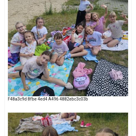
F48a3c9d 8fbe 4ed4 A496 4882ebc3c03b