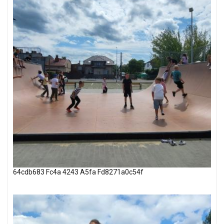
64cdb683 Fc4a 4243 A5fa Fd8271a0c54f