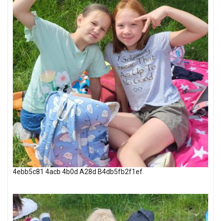
4ebb5c81 4acb 4b0d A28d B4db5fb2f1ef