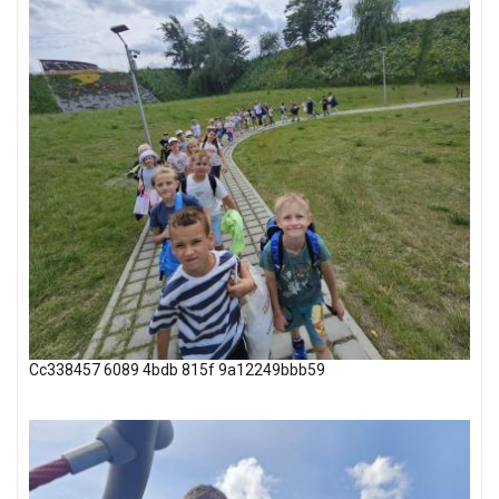
Cc338457 6089 4bdb 815f 9a12249bbb59