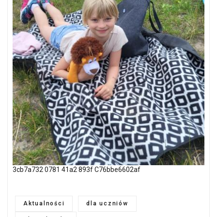
3cb7a732 0781 41a2 893f C76bbe6602af
Aktualności
dla uczniów