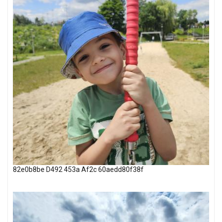
82e0b8be D492 453a Af2c 60aedd80f38f