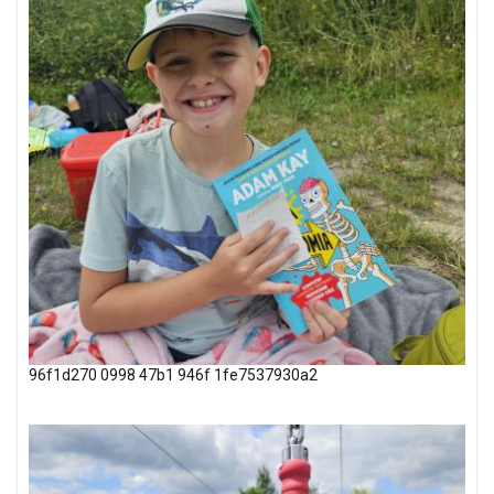
96f1d270 0998 47b1 946f 1fe7537930a2