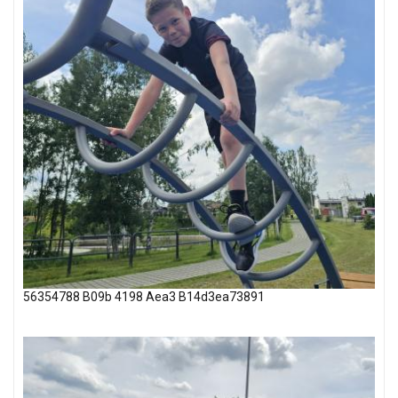
56354788 B09b 4198 Aea3 B14d3ea73891