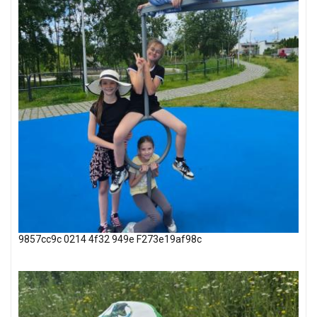
9857cc9c 0214 4f32 949e F273e19af98c