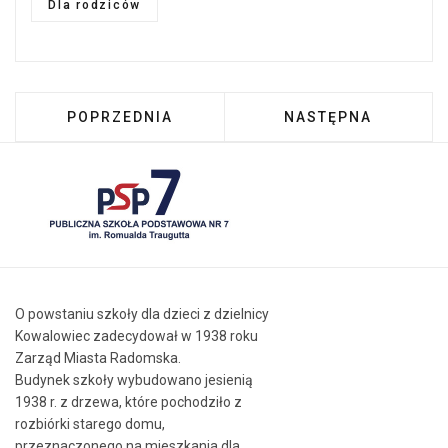
Dla rodziców
POPRZEDNIA STRONA: UCZNIOWIE KLASY II B
NASTĘPNA STRONA:
POPRZEDNIA
NASTĘPNA
O powstaniu szkoły dla dzieci z dzielnicy
Kowalowiec zadecydował w 1938 roku
Zarząd Miasta Radomska.
Budynek szkoły wybudowano jesienią
1938 r. z drzewa, które pochodziło z
rozbiórki starego domu,
przeznaczonego na mieszkania dla