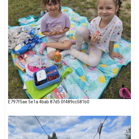
E797f5ae 5e1a 4bab 87d5 0f489cc581b0