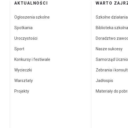
AKTUALNOŚCI
WARTO ZAJR
Ogłoszenia szkolne
Szkolne działani
Spotkania
Biblioteka szkoln
Uroczystości
Doradztwo zawo
Sport
Nasze sukcesy
Konkursy i festiwale
Samorząd Ucznio
Wycieczki
Zebrania i konsult
Warsztaty
Jadłospis
Projekty
Materiały do pobr