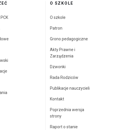
ZEĆ
O SZKOLE
a PCK
O szkole
a
Patron
dowe
Grono pedagogiczne
Akty Prawne i
Zarządzenia
wski
Dzwonki
acje
Rada Rodziców
Publikacje nauczycieli
ania
Kontakt
Poprzednia wersja
strony
Raport o stanie