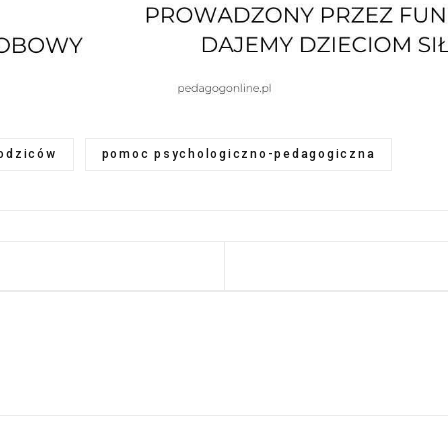
rodziców
pomoc psychologiczno-pedagogiczna
 STRONA: ŚWIATOWY DZIEŃ PSZCZOŁY