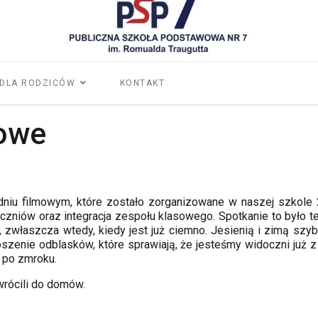
DLA RODZICÓW
KONTAKT
mowe
dniu filmowym, które zostało zorganizowane w naszej szkole 2
czniów oraz integracja zespołu klasowego. Spotkanie to było
właszcza wtedy, kiedy jest już ciemno. Jesienią i zimą szy
zenie odblasków, które sprawiają, że jesteśmy widoczni już z 
o po zmroku.
wrócili do domów.