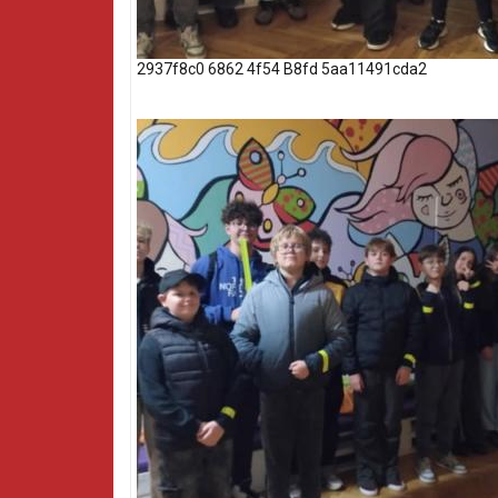
2937f8c0 6862 4f54 B8fd 5aa11491cda2