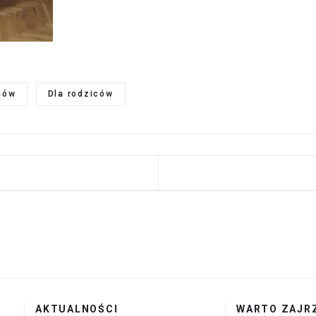
iów
Dla rodziców
 STRONA: 16 LISTOPADA – MIĘDZYNARODOWY DZIEŃ 
AKTUALNOŚCI
WARTO ZAJR