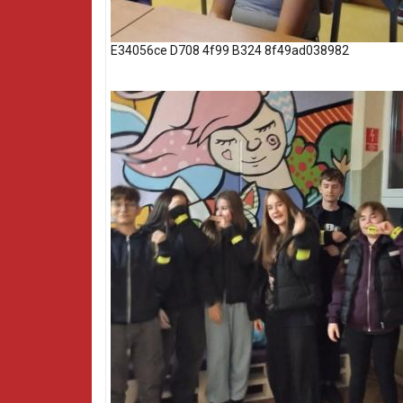
E34056ce D708 4f99 B324 8f49ad038982