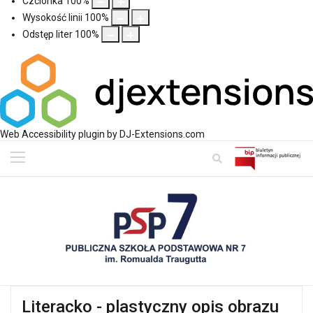
Czcionka
100
%
Wysokość linii
100
%
Odstęp liter
100
%
Web Accessibility plugin
by DJ-Extensions.com
Literacko - plastyczny opis obrazu