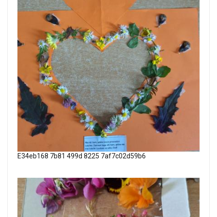
E34eb168 7b81 499d 8225 7af7c02d59b6