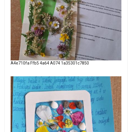
A4e710fa Ffb5 4a64 A074 1a35301c7850