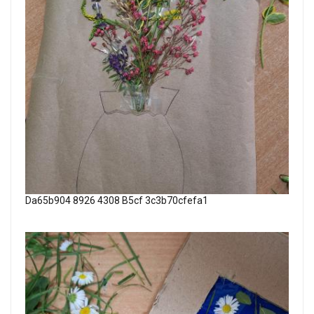
Da65b904 8926 4308 B5cf 3c3b70cfefa1