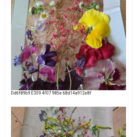
Dd6f89b9 E359 4f07 985e 68d14a912e8f