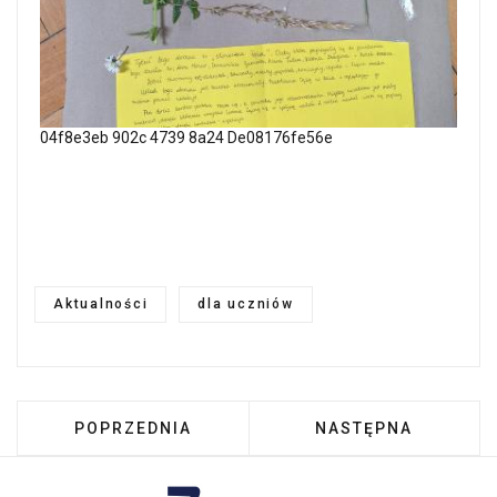
04f8e3eb 902c 4739 8a24 De08176fe56e
Aktualności
dla uczniów
POPRZEDNIA STRONA: NA KOWALOWCU W PIŁK
NASTĘPNA STRONA: 
POPRZEDNIA
NASTĘPNA