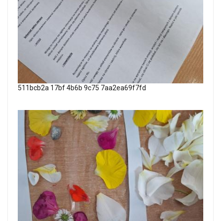
511bcb2a 17bf 4b6b 9c75 7aa2ea69f7fd