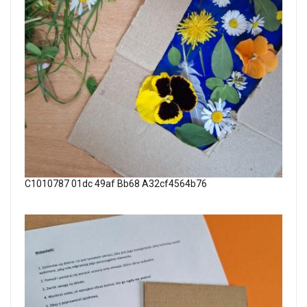
C1010787 01dc 49af Bb68 A32cf4564b76