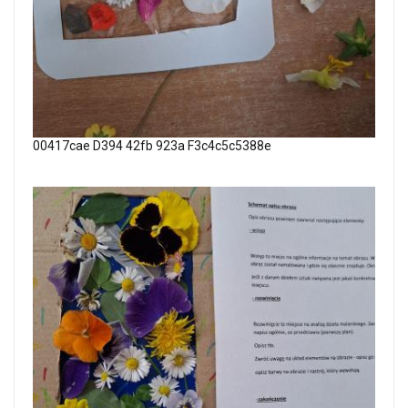
00417cae D394 42fb 923a F3c4c5c5388e