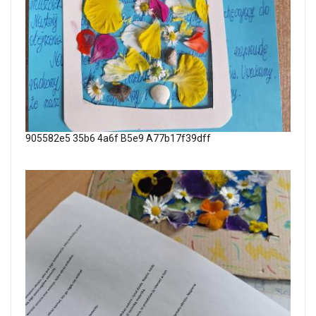
905582e5 35b6 4a6f B5e9 A77b17f39dff