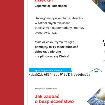
Fdba52dc 683f 490d 9197 D1f7e66bc76a