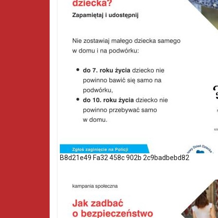
B8d21e49 Fa32 458c 902b 2c9badbebd82