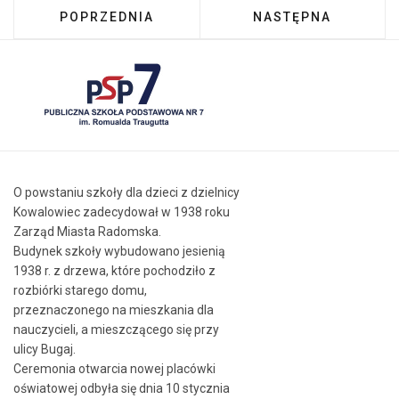
POPRZEDNIA STRONA: ZBIÓRKA NA RZECZ S
NASTĘPNA STRONA:
POPRZEDNIA
NASTĘPNA
O powstaniu szkoły dla dzieci z dzielnicy
Kowalowiec zadecydował w 1938 roku
Zarząd Miasta Radomska.
Budynek szkoły wybudowano jesienią
1938 r. z drzewa, które pochodziło z
rozbiórki starego domu,
przeznaczonego na mieszkania dla
nauczycieli, a mieszczącego się przy
ulicy Bugaj.
Ceremonia otwarcia nowej placówki
oświatowej odbyła się dnia 10 stycznia