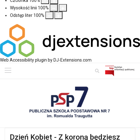
Czcionka
100
%
Wysokość linii
100
%
Odstęp liter
100
%
Web Accessibility plugin
by DJ-Extensions.com
Dzień Kobiet - Z koroną będziesz