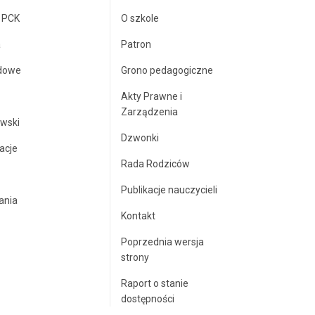
a PCK
O szkole
a
Patron
dowe
Grono pedagogiczne
Akty Prawne i
Zarządzenia
wski
Dzwonki
acje
Rada Rodziców
Publikacje nauczycieli
ania
Kontakt
Poprzednia wersja
strony
Raport o stanie
dostępności