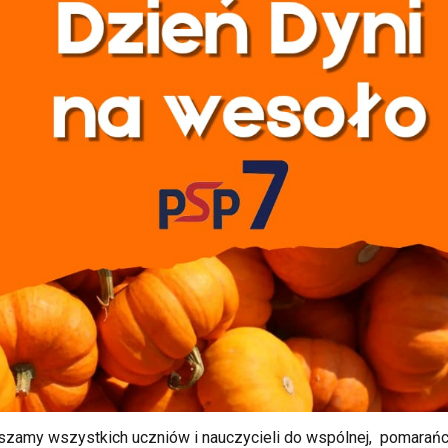
praszamy wszystkich uczniów i nauczycieli do wspólnej, pomara