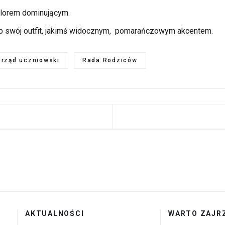
lorem dominującym.
ób swój outfit, jakimś widocznym, pomarańczowym akcentem.
rząd uczniowski
Rada Rodziców
 STRONA: PSP7 PAMIĘTA 2024
AKTUALNOŚCI
WARTO ZAJR