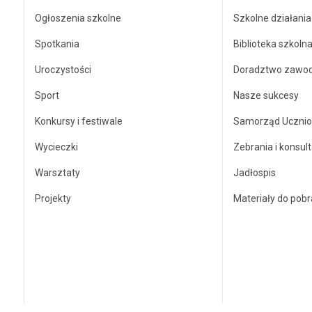
Ogłoszenia szkolne
Szkolne działani
Spotkania
Biblioteka szkoln
Uroczystości
Doradztwo zawo
Sport
Nasze sukcesy
Konkursy i festiwale
Samorząd Ucznio
Wycieczki
Zebrania i konsult
Warsztaty
Jadłospis
Projekty
Materiały do pobr