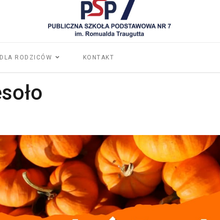
DLA RODZICÓW
KONTAKT
esoło