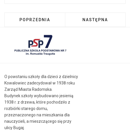
POPRZEDNIA STRONA: ZAPRASZAMY NA BAL 
NASTĘPNA STRONA:
POPRZEDNIA
NASTĘPNA
O powstaniu szkoły dla dzieci z dzielnicy
Kowalowiec zadecydował w 1938 roku
Zarząd Miasta Radomska.
Budynek szkoły wybudowano jesienią
1938 r. z drzewa, które pochodziło z
rozbiórki starego domu,
przeznaczonego na mieszkania dla
nauczycieli, a mieszczącego się przy
ulicy Bugaj.