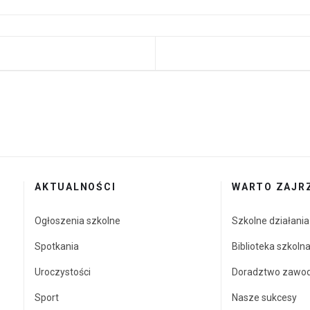
STRONA: BEZPIECZNYCH I UDANYCH FERII ZIMOWYCH
AKTUALNOŚCI
WARTO ZAJR
Ogłoszenia szkolne
Szkolne działani
Spotkania
Biblioteka szkoln
Uroczystości
Doradztwo zawo
Sport
Nasze sukcesy