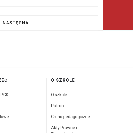
 2025!
NASTĘPNA STRONA: WALENTYNKI W SIÓDEMCE
NASTĘPNA
ZEĆ
O SZKOLE
a PCK
O szkole
a
Patron
dowe
Grono pedagogiczne
Akty Prawne i